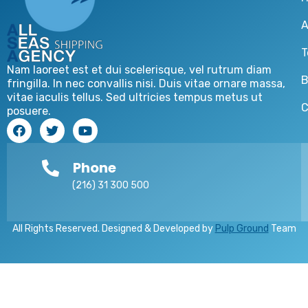
A
T
Nam laoreet est et dui scelerisque, vel rutrum diam
B
fringilla. In nec convallis nisi. Duis vitae ornare massa,
vitae iaculis tellus. Sed ultricies tempus metus ut
C
posuere.
Phone
(216) 31 300 500
All Rights Reserved. Designed & Developed by
Pulp Ground
Team