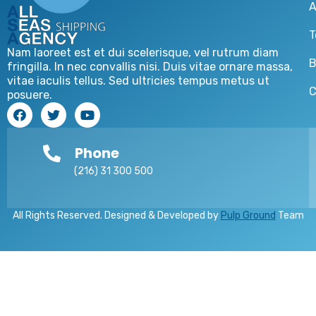
A
T
Nam laoreet est et dui scelerisque, vel rutrum diam
B
fringilla. In nec convallis nisi. Duis vitae ornare massa,
vitae iaculis tellus. Sed ultricies tempus metus ut
C
posuere.
Phone
(216) 31 300 500
All Rights Reserved. Designed & Developed by
Pulp Ground
Team